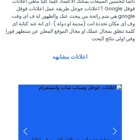
دائما لتحسين المبيعات يمكنك الآعتماد علينا كليًا ماهي اعلانات
قوقل Google ؟ اعلانات جوجل طريقة عمل اعلانات قوقل
google هي شم رائحة من يبحث عنك والظهور لة ف اى وقت
وف اى مكان تحددة انت (مدينة او دولة ) . اى انة عند كتابة اى
كلمة تتعلق بمجال عملك او مجال الموقع المعلن عن ستظهر فورا
وفي اولى نتائج البحث
اعلانات مشابهه
موبايلات وعقار. أشه
الكويت بدون تسجيل بيع واشتري سيارات هواتف
شيء عبر الإنترنت مجانًا! اعلانات مبوبة مجانية في
معين؟ انضم إلينا الآن وقم بشراء، بيع أو تداول أي
هل لديك شيء للبيع؟ هل ترغب في شراء شيء
نشر اعلان مجاني في ا
اعلانك في جوجل عمل اعلان مجاني في الوسيط
اضافه اعلان مجانا; مراجعه فورا; بدون تسجيل; نشر
أي مجال تريد دون وضع أو إملاء شروط عليك ...
اضافه اعلان مجانا يمكنك إضافة إعلان بالمجان في
تستطيع تحديد المدينه والفئه العمريه في اعلانات