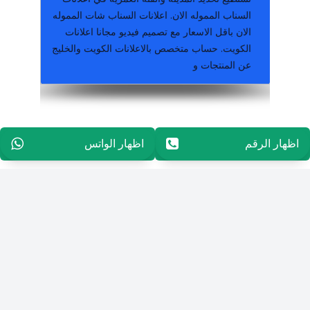
السناب المموله الان. اعلانات السناب شات المموله
الان باقل الاسعار مع تصميم فيديو مجانا اعلانات
الكويت. حساب متخصص بالاعلانات الكويت والخليج
عن المنتجات و
الاعلانات المجانية في مصر والخليج. من اشهر طرق الإعلان على الإ
شقق للبيع ⭐️ اعلان موقع روجلي ⭐️ اشهر مواقع
مجانا على موقع روجلي / مصر عقارات, سيارات ,
اشهر مواقع الاعلانات المجانية | في مصر ضع اعلانك
اظهار الرقم
96565594848
اظهار الواتس
96565594848