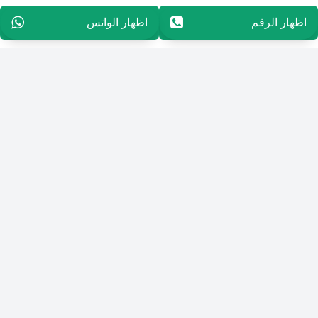
اظهار الرقم
65594848
اظهار الواتس
65594848