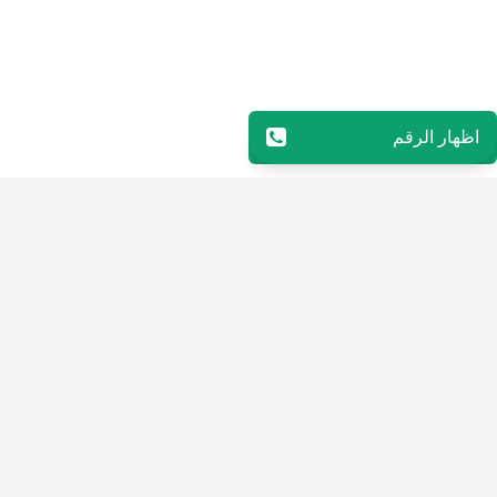
اظهار الرقم
96565594848