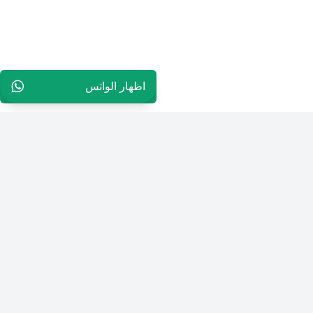
اظهار الواتس
96565594848