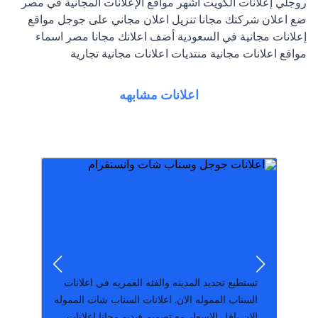
روجلي إعلانات الكويت أشهر مواقع الإعلانات المجانية في مصر
ضع اعلان شركتك مجانا تنزيل اعلان مجاني على جوجل مواقع
إعلانات مجانية في السعودية أضف اعلانك مجانا مصر اسماء
مواقع اعلانات مجانية منتديات اعلانات مجانية تجارية
اعلانات مشابهه
موبايلات وعقار. أشه
الكويت بدون تسجيل بيع واشتري سيارات هواتف
شيء عبر الإنترنت مجانًا! اعلانات مبوبة مجانية في
معين؟ انضم إلينا الآن وقم بشراء، بيع أو تداول أي
هل لديك شيء للبيع؟ هل ترغب في شراء شيء
نشر اعلان مجاني في ا
اعلانك في جوجل عمل اعلان مجاني في الوسيط
اضافه اعلان مجانا; مراجعه فورا; بدون تسجيل; نشر
أي مجال تريد دون وضع أو إملاء شروط عليك ...
اضافه اعلان مجانا يمكنك إضافة إعلان بالمجان في
تستطيع تحديد المدينه والفئه العمريه في اعلانات
السناب المموله الان. اعلانات السناب شات المموله
الان باقل الاسعار مع تصميم فيديو مجانا اعلانات