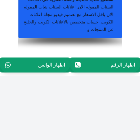
السناب المموله الان. اعلانات السناب شات المموله
الان باقل الاسعار مع تصميم فيديو مجانا اعلانات
الكويت. حساب متخصص بالاعلانات الكويت والخليج
عن المنتجات و
الاعلانات المجانية في مصر والخليج. من اشهر طرق الإعلان على الإ
شقق للبيع ⭐️ اعلان موقع روجلي ⭐️ اشهر مواقع
مجانا على موقع روجلي / مصر عقارات, سيارات ,
اشهر مواقع الاعلانات المجانية | في مصر ضع اعلانك
اظهار الرقم
96594171116
اظهار الواتس
96594171116