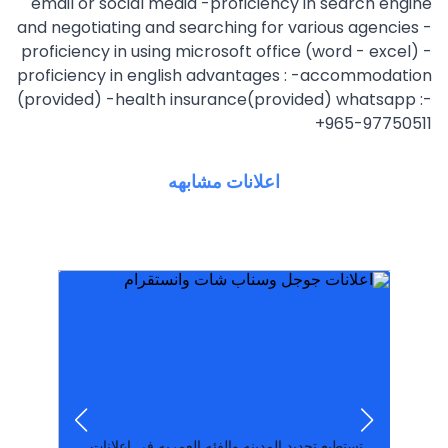
email or social media -proficiency in search engine
and negotiating and searching for various agencies -
proficiency in using microsoft office (word - excel) -
proficiency in english advantages : -accommodation
(provided) -health insurance(provided) whatsapp :-
+965-97750511
اعلانات مشابهه
موبايلات وعقار. أشه
الكويت بدون تسجيل بيع واشتري سيارات هواتف
شيء عبر الإنترنت مجانًا! اعلانات مبوبة مجانية في
معين؟ انضم إلينا الآن وقم بشراء، بيع أو تداول أي
هل لديك شيء للبيع؟ هل ترغب في شراء شيء
نشر اعلان مجاني في ا
اعلانك في جوجل عمل اعلان مجاني في الوسيط
اضافه اعلان مجانا; مراجعه فورا; بدون تسجيل; نشر
أي مجال تريد دون وضع أو إملاء شروط عليك ...
اضافه اعلان مجانا يمكنك إضافة إعلان بالمجان في
تستطيع تحديد المدينه والفئه العمريه في اعلانات