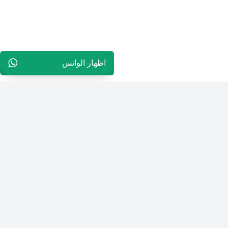
اظهار الواتس
96565594848