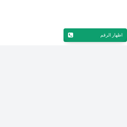
اظهار الرقم
96565594848