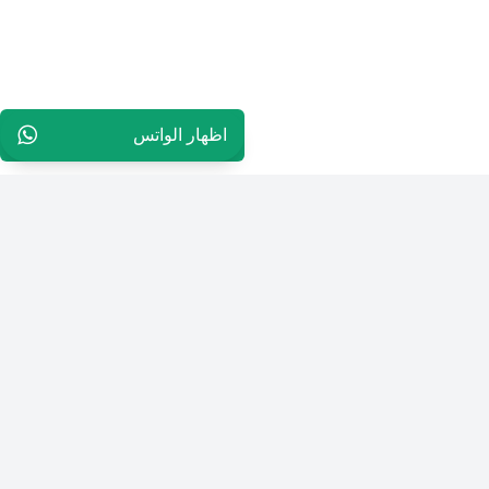
اظهار الواتس
96597244282