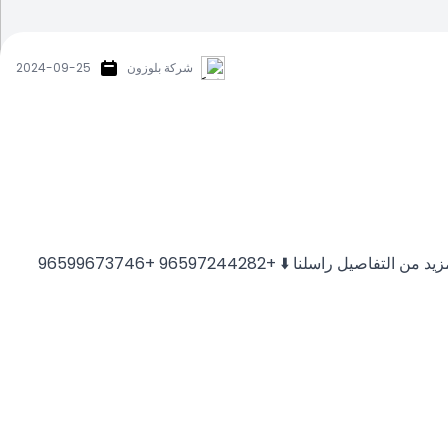
شركة بلوزون
2024-09-25
ا ⬇️ +96597244282 +96599673746