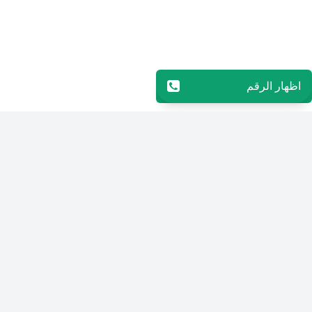
اظهار الرقم
96597244282