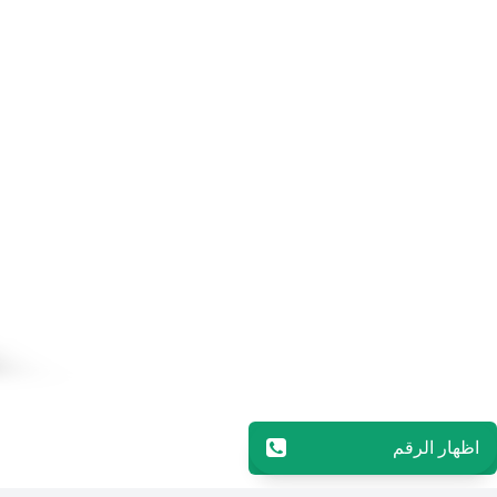
اظهار الرقم
96565594848