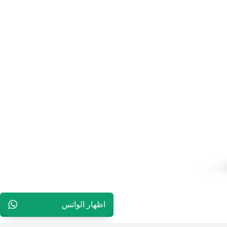
اظهار الواتس
96565594848