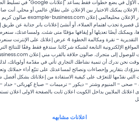
حدود ميزانيتك. تعرّف على آلية عمل "
 يبحثون عمّا تقدّمه. البدء الآن الخطوة 1 تحديد موضع الإعلان يمكنك الاختيار بين الإعلان على ن
على عرضها أمام الجمهور المناسب. م
ها، ويمكنك أيضًا تعديلها أو إيقافها مؤقتًا متى شئت. ولمساعدتك، سنعرض 
الأقصى للميزانية الشهرية تعديل الميزانية في أي وقت $$$$ نتائجك ا
 أن يظهر إعلانك في ""بحث Google"" و""خرائط Google"" والمواقع الإلكترونية التابعة لشبكة شركائنا. س
G في تحسين إعلاناتك بمرور الوقت نحن ندرك أن تنمية نشاطك التجاري تأتي في مقدّمة أو
سنزوّدك بتقارير وإحصاءات ونصائح لمساعدتك على تتبّع أداء حملاتك وتعز
ات التي نقدّمها للتعرّف على كيفية الاستفادة من إعلاناتك بشكل أفضل.
 – صحى – المنيوم وشتر – ديكور – ترميمات – صباغ كهربائى- حداد
علانك الملايين بداخل الكويت اعلان ثابت بالصفحة الاولى اعلان تستط
ل
اعلانات مشابهه