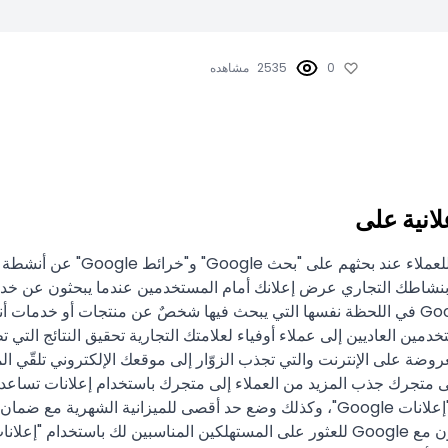
0
2535
مشاهده
انية على
تنمية نشاطك التجاري باستخدام "
أنشطة أو أماكن أو سلع تهمّهم. والآن، يمكنك عرض إعلانك على Google في اللحظة نفسها التي يبحث في
ين العاديين إلى عملاء أوفياء لعلامتك التجارية تحقيق النتائج التي ت
روضة على الإنترنت والتي تجذب الزوّار إلى موقعك الإلكتروني تلقّي الم
إلى متجرك جذب المزيد من العملاء إلى متجرك باستخدام إعلانات تساع
تناسب نشاطك التجاري يمكن استخدام أي ميزانية تقريبًا في برنامج "إعلانات Google"، وكذل