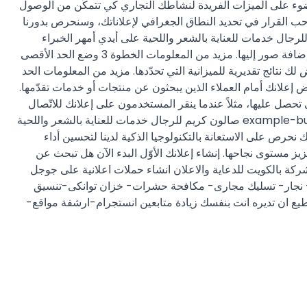
إعلانات Google" إنشاء إعلانك الأوّل في بضع خطوات فقط يساعد "إعلانات Google" في تسليط الضوء على الميزات الفريدة لنشاطك التجاري كي تتمكّن من الوصول
طاق عالمي أو محلي. أنت صاحب القرار في تحديد النطاق الجغرافي لإعلاناتك، وسنحرص بدورنا
زيد من المعلومات نطاق انتشار الإعلان محليعالمي إعلان example-business.com صالون كريم للرجال خدمات للعناية بالشعر واللحية على أيدي أمهر الخبراء
الخطوة 2 إنشاء رسالتك سلّط الضوء على نشاطك التجاري في 3 جمل قصيرة تجذب اهتمام العملاء، أو أنشئ إعلانات بانر جذابة عن طريق إضافة صور إليها. مزيد من المعلومات الخطوة 3 وضع الحد الأقصى
لك نتائج تقديرية للميزانية التي تحدّدها. مزيد من المعلومات الحد
لتقديرية – نقرة ومكالمة الخطوة 4 عرض إعلانك على الإنترنت سنعرض إعلانك أمام العملاء الذين يبحثون عن منتجات أو خدمات تقدّمها.
تدفع فقط وفقًا للنتائج التي تحصل عليها، مثلاً عندما ينقر المستخدمون على إعلانك للاتّصال
بنشاطك التجاري أو زيارة موقعك الإلكتروني أو الحصول على اتّجاهات للوصول إلى متجرك. صالون حلاقة بالقرب مني إعلان example-business.com صالون كريم للرجال خدمات للعناية بالشعر واللحية
لوياتك، لذلك نحرص على الاستعانة بالتكنولوجيا الذكية لدينا لتحسين أداء
يز مستوى نجاحها. إنشاء إعلانك الأوّل البدء الآن هل تبحث عن
 شركة بالكويت للدعاية والاعلان انشاء حملات اعلانية على جوجل
 – نجار- تسليك مجارى- مكافحة حشرات- خزان توانكى-تنسيق
يع ان تديره انت بنفسك زيادة متابعين انستجرام-ارشفة مواقع-