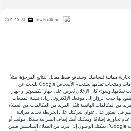
2021-09-23
rawjly e3lanat
إعلانات Google" اعرض إعلاناتك للعملاء عند بحثهم على "بحث Google" و"خرائط Google" عن أنشطة تجارية مماثلة لنشاطك. وستدفع فقط مقابل النتائج المرجوّة، مثلاً
عندما ينقر العملاء على الإعلان لزيارة موقعك الإلكتروني أو الاتّصال بنشاطك التجاري عرض إعلانك أمام المستخدمين عندما يبحثون عن خدمات ومنتجات تقدّمها يستخدم الأشخاص Google للبحث عن
ها شخصٌ عن منتجات أو خدمات أنت تقدّمها. وسواء كان الإعلان يُعرض على جهاز الكمبيوتر أو جهاز
طمح لها جذب الزوّار إلى موقعك الإلكتروني زيادة نسبة المبيعات
زيد من المكالمات الهاتفية تلقّي المزيد من المكالمات من العملاء
دهم في العثور على عنوان شركتك على الخريطة تحديد ميزانية
ك وضع حد أقصى للميزانية الشهرية مع ضمان عدم تجاوزها إطلاقًا. ويمكنك أيضًا إيقاف الميزانية بشكل مؤقّت أو
تعديلها متى شئت. مزيد من المعلومات عن كيفية إعداد الميزانية تعاوَن مع Google للعثور على المستهلكين المناسبين لك باستخدام "إعلانات Google"، يمكنك الوصول إلى مزيد من العملاء المناسبين ضمن