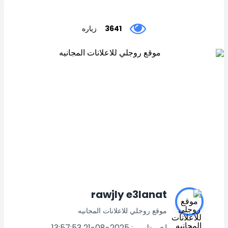
3641
زياره
rawjly e3lanat
موقع روجلي للاعلانات المجانيه
اخر ظهور : 2025-08-21 13:57:53