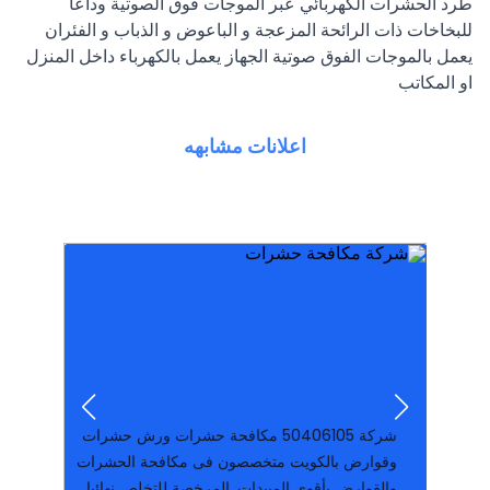
طرد الحشرات الكهربائي عبر الموجات فوق الصوتية وداعا
للبخاخات ذات الرائحة المزعجة و الباعوض و الذباب و الفئران
يعمل بالموجات الفوق صوتية الجهاز يعمل بالكهرباء داخل المنزل
او المكاتب
اعلانات مشابهه
المبيدات ولدينا موظفون مدربون هات
من الصراصير والبق والقوارض نستخدم افضل
والقوارض بأقوى المبيدات. المرخصة للتخلص نهائيا
وقوارض بالكويت متخصصون فى مكافحة الحشرات
شركة ‪50406105‬ مكافحة حشرات ورش حشرات
رائحة أرخص شركة للقضاء على كل الحشر
انواعها..رش المبيدات الحشرية بطرق آمنة و بدون
متخصص بمجال مكافحه الحشرات بكافه
والصراصير والفئران والبق ولدينا فريق عمل
شركة كارما الكويتيه بالكويت لمكافحة الحشرات
شركة ‪50406105‬ مكافحة حشرات ورش حشرات
وقوارض بالكويت متخصصون فى مكافحة الحشرات
والقوارض بأقوى المبيدات. المرخصة للتخلص نهائيا