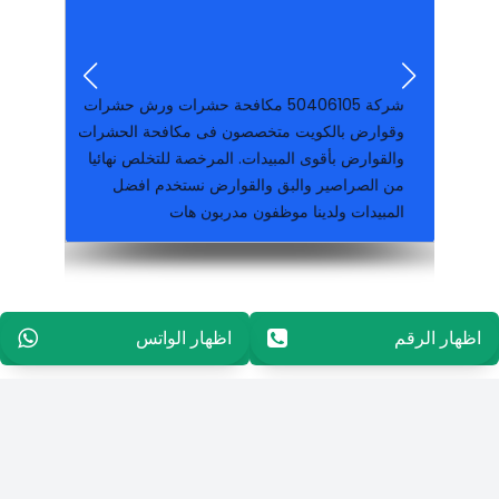
متخصص بمجال مكافحه الحشرات بكافه
والصراصير والفئران والبق ولدينا فريق عمل
شركة كارما الكويتيه بالكويت لمكافحة الحشرات
شركة ‪50406105‬ مكافحة حشرات ورش حشرات
وقوارض بالكويت متخصصون فى مكافحة الحشرات
والقوارض بأقوى المبيدات. المرخصة للتخلص نهائيا
من الصراصير والبق والقوارض نستخدم افضل
المبيدات ولدينا موظفون مدربون هات
مكافحة وقوراض جميع مناطق الكويت خدمة ٢٤ ساعة كفالة سنة على جميع اعمالنا
اظهار الرقم
96565594848
اظهار الواتس
96565594848