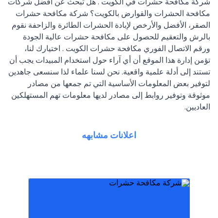
شركة مكافحة حشرات في الكويت . هل تبحث عن أفضل شركات
مكافحة الحشرات والقوارض بالكويت؟ شركة مكافحة حشرات
الصقر، الأفضل والأرخص لإبادة الحشرات الطائرة والزاحفة نقوم
بالرش والتعقيم للحصول على مكافحة حشرات عالية الجودة
ورقم الاتصال الفوري مكافحة حشرات الكويت . اختيارك لنا،
تؤمن إدارة هذا الموقع أن أي آراء حول استخدام المبيدات يجب أن
تستند إلى أدلة علمية واقعية. نحن لسنا علماء لذا سنسعى جاهدين
لتوفير بعض المعلومات الأساسية التي تم جمعها من مصادر
موثوقة وتوفير روابط إلى مصادر لديها معلومات تهم المستهلكين
العاديين.
اعلانات مشابهه
المبيدات ولدينا موظفون مدربون هات
من الصراصير والبق والقوارض نستخدم افضل
والقوارض بأقوى المبيدات. المرخصة للتخلص نهائيا
وقوارض بالكويت متخصصون فى مكافحة الحشرات
شركة ‪50406105‬ مكافحة حشرات ورش حشرات
رائحة أرخص شركة للقضاء على كل الحشر
انواعها..رش المبيدات الحشرية بطرق آمنة و بدون