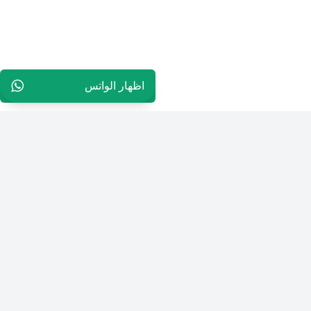
اظهار الواتس
96565594848