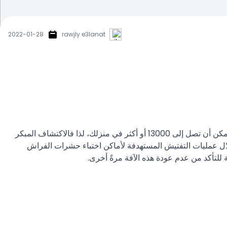
2022-01-28
rawjly e3lanat
خدمة الكشف المستمر عن بق الفراش في الكويت ومكافحة بق الفراش في الكويت يزداد بق الفراش بسرعة في غضون ستة أشهر فقط يمكن أن تصل إلى 13000 أو أكثر في منزلك، لذا فالاكتشاف المبكر
 تصل خدمة التخلص من حشرات السرير في Skystar إلى جذور المشكلة من خلال عمليات التفتيش المستهدفة لأماكن اختباء حشرات الفراش
 للتأكد من عدم عودة هذه الآفة مرةً أخرى.