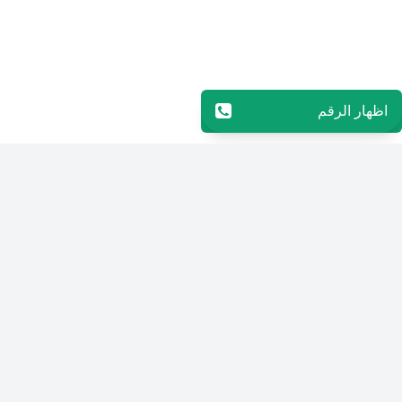
اظهار الرقم
96565594848