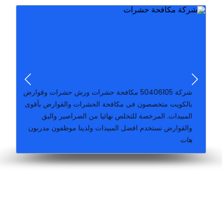
في خدمتك 24 ساعة أتصل الأن نأتي إليك في أي مكان داخل
شركة كارما الكويتيه لمكافحة جميع أنواع الحشرات والقوارض
بدون رائحة أرخص شركة للقضاء على كل الحشر
الحشرات بكافه انواعها..رش المبيدات الحشرية بطرق آمنة و
والفئران والبق ولدينا فريق عمل متخصص بمجال مكافحه
شركة كارما الكويتيه بالكويت لمكافحة الحشرات والصراصير
شركة ‪50406105‬ مكافحة حشرات ورش حشرات وقوارض
بالكويت متخصصون فى مكافحة الحشرات والقوارض بأقوى
المبيدات. المرخصة للتخلص نهائيا من الصراصير والبق
والقوارض نستخدم افضل المبيدات ولدينا موظفون مدربون
هات
مكافحة وقوراض جميع مناطق الكويت خدمة ٢٤ ساعة كفالة سنة على جميع اعمالنا