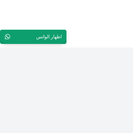
اظهار الواتس
96565594848