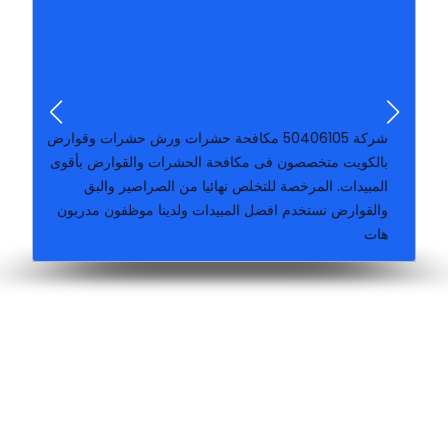
بدون رائحة أرخص شركة للقضاء على كل الحشر
الحشرات بكافه انواعها..رش المبيدات الحشرية بطرق آمنة و
والفئران والبق ولدينا فريق عمل متخصص بمجال مكافحه
شركة كارما الكويتيه بالكويت لمكافحة الحشرات والصراصير
شركة ‪50406105‬ مكافحة حشرات ورش حشرات وقوارض
بالكويت متخصصون فى مكافحة الحشرات والقوارض بأقوى
المبيدات. المرخصة للتخلص نهائيا من الصراصير والبق
والقوارض نستخدم افضل المبيدات ولدينا موظفون مدربون
هات
مكافحة وقوراض جميع مناطق الكويت خدمة ٢٤ ساعة كفالة سنة على جميع اعمالنا