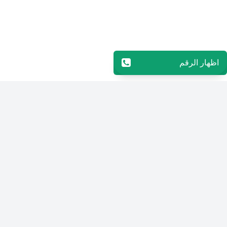
اظهار الرقم
96565594848