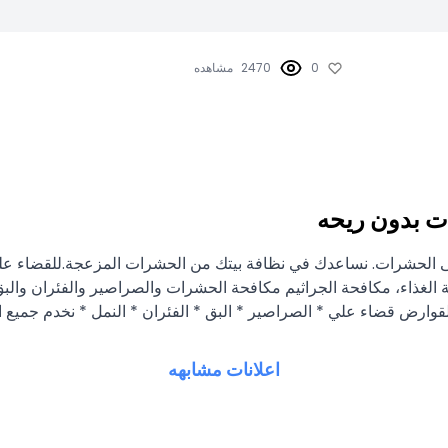
0
2470
مشاهده
 بدون ريحه
ء على الحشرات. نساعدك في نظافة بيتك من الحشرات المزعجة.للقضاء ع
ة الغذاء، مكافحة الجراثيم مكافحة الحشرات والصراصير والفئران وا
ارض قضاء علي * الصراصير * البق * الفئران * النمل * نخدم جميع ال
اعلانات مشابهه