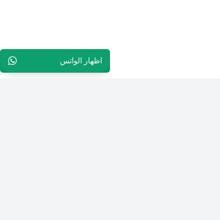
اظهار الواتس
96565594848