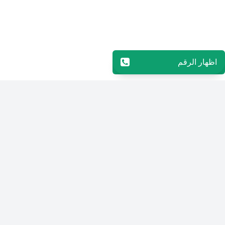
اظهار الرقم
96565594848