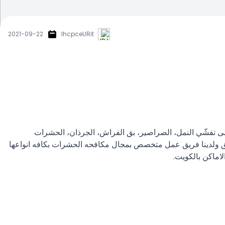
2021-09-22
IhcpceURit
لى تفشّي النمل، الصراصير، بق الفراش، الجرذان، الحشرات
لبق ولدينا فريق عمل متخصص بمجال مكافحه الحشرات بكافه انواعها
اماكن بالكويت.