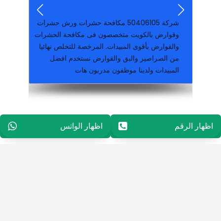
شركة ‪50406105‬ مكافحة حشرات ورش حشرات
وقوارض بالكويت متخصصون فى مكافحة الحشرات
والقوارض بأقوى المبيدات. المرخصة للتخلص نهائيا
من الصراصير والبق والقوارض نستخدم افضل
المبيدات ولدينا موظفون مدربون هات
مكافحة وقوراض جميع مناطق الكويت خدمة ٢٤ ساعة كفالة سنة على جميع اعمالنا
اظهار الرقم
96565594848
اظهار الواتس
96565594848