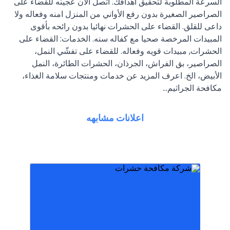
السرعة المطلوبة لتحقيق أهدافك. أتصل الأن عجينه للقضاء على
الصراصير الصغيرة بدون رفع الأواني من المنزل امنه وفعاله ولا
داعى للقلق. القضاء على الحشرات نهائيا بدون رائحه بأقوى
المبيدات المرخصة صحيا مع كفاله سنه. الخدمات: القضاء على
الحشرات, مبيدات قويه وفعاله. للقضاء على تفشّي النمل،
الصراصير، بق الفراش، الجرذان، الحشرات الطائرة، النمل
الأبيض، الخ. اعرف المزيد عن خدمات ومنتجات سلامة الغذاء،
مكافحة الجراثيم...
اعلانات مشابهه
المبيدات ولدينا موظفون مدربون هات
من الصراصير والبق والقوارض نستخدم افضل
والقوارض بأقوى المبيدات. المرخصة للتخلص نهائيا
وقوارض بالكويت متخصصون فى مكافحة الحشرات
شركة ‪50406105‬ مكافحة حشرات ورش حشرات
رائحة أرخص شركة للقضاء على كل الحشر
انواعها..رش المبيدات الحشرية بطرق آمنة و بدون
متخصص بمجال مكافحه الحشرات بكافه
والصراصير والفئران والبق ولدينا فريق عمل
شركة كارما الكويتيه بالكويت لمكافحة الحشرات