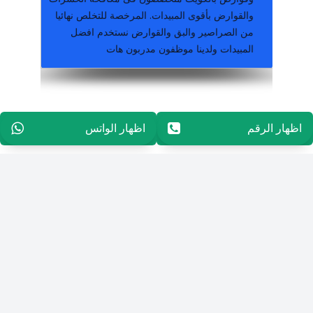
والقوارض بأقوى المبيدات. المرخصة للتخلص نهائيا
من الصراصير والبق والقوارض نستخدم افضل
المبيدات ولدينا موظفون مدربون هات
مكافحة وقوراض جميع مناطق الكويت خدمة ٢٤ ساعة كفالة سنة على جميع اعمالنا
اظهار الرقم
96565594848
اظهار الواتس
96565594848