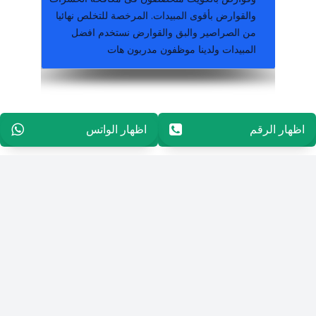
والقوارض بأقوى المبيدات. المرخصة للتخلص نهائيا
من الصراصير والبق والقوارض نستخدم افضل
المبيدات ولدينا موظفون مدربون هات
مكافحة وقوراض جميع مناطق الكويت خدمة ٢٤ ساعة كفالة سنة على جميع اعمالنا
اظهار الرقم
96565594848
اظهار الواتس
96565594848