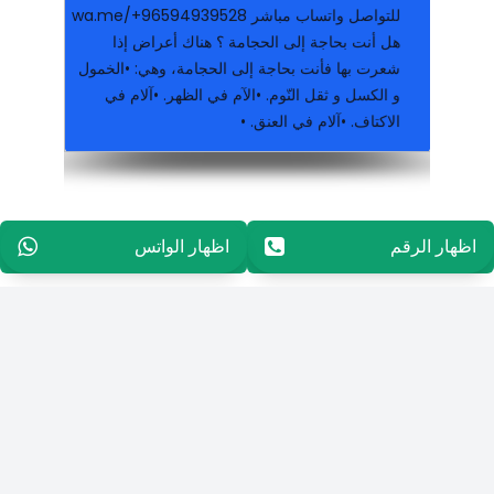
للتواصل واتساب مباشر wa.me/+96594939528
هل ﺃﻧﺖ ﺑﺤﺎﺟﺔ ﺇﻟﻰ ﺍﻟﺤﺠﺎﻣﺔ ؟ ﻫﻨﺎﻙ ﺃﻋﺮﺍﺽ ﺇﺫﺍ
ﺷﻌﺮﺕ ﺑﻬﺎ ﻓﺄﻧﺖ ﺑﺤﺎﺟﺔ ﺇﻟﻰ ﺍﻟﺤﺠﺎﻣﺔ، وهي: •ﺍﻟﺨﻤﻮﻝ
ﻭ ﺍﻟﻜﺴﻞ ﻭ ﺛﻘﻞ ﺍﻟﻨّﻮﻡ. •ﺍﻵﻡ ﻓﻲ الظهر. •آلام في
ﺍﻻﻛﺘﺎﻑ. •آلام في العنق. •
من داخل الكويت ارسال السيرة الذاتية علي واتساب 66448808
سكرتير لديه معرفة باعمال الطباعة باللغة الانجليزية
اظهار الرقم
96565594848
اظهار الواتس
96565594848