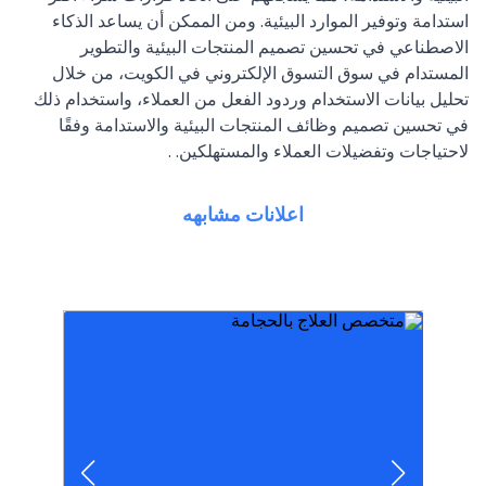
استدامة وتوفير الموارد البيئية. ومن الممكن أن يساعد الذكاء
الاصطناعي في تحسين تصميم المنتجات البيئية والتطوير
المستدام في سوق التسوق الإلكتروني في الكويت، من خلال
تحليل بيانات الاستخدام وردود الفعل من العملاء، واستخدام ذلك
في تحسين تصميم وظائف المنتجات البيئية والاستدامة وفقًا
لاحتياجات وتفضيلات العملاء والمستهلكين. .
اعلانات مشابهه
نضلك في الحال
وقت واي مكان من داخل جميع مناطق الكويت
عاليه في العمل وفنيين ذو خبره عاليه اتصل في اي
للقضاء على حشرات الزهيوي والنمل الابيض كفائه
اقوي المبيدات الحشريه والعجينه الالمانيه الاصليه
جميهع الماركات
والصيانه واحبار الليزر الاسود والمولن والانك جيت
تورريد وبيع وتوصيل جميع انواع الاحبار الطابعات