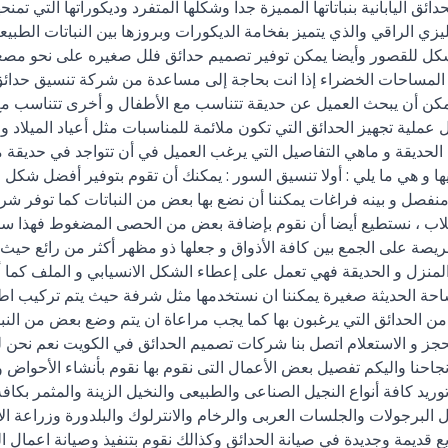
ق اليابانية بنباتاتها المميزة جداً وشكلها المتفرد وديكوراتها التي ت
ي الراقي والذي يتميز بفخامة الديكورات وبروزها بين النباتات الطبيع
الشكل للقصور وأيضا يمكن توفير تصميم حدائق فلل صغيره على نحو مصغر
 و المساحات الخضراء إذا انت بحاجة إلى مساعدة من شركة تنسيق حدائ
مكن أن يبحث العميل عن حديقة تتناسب مع الأطفال و أخرى تتناسب مع 
 تجهيز الحدائق التي تكون ملائمة للمناسبات مثل أعياد الميلاد و حف
لحديقة و ماهي التفاصيل التي يرغب العميل في أن تتواجد في حديقة من
ها و هي ما يلي : أولا تنسيق السور : يمكنك أن تقوم بتوفير أفضل شكل ل
نفصل و بينه فراغات يمكننا أن نضع بها بعض من النباتات كما توفر 
و خلاب ، نستطيع أيضا أن نقوم بإضافة بعض من الحصى المضغوط فهذا 
ريصة على الجمع بين كافة الأذواق و جعلها ذو مظهر أكثر من رائع حي
زل و الحديقة فهي تعمل على إعطاء الشكل الانسيابي و الملف كما أنه
مساحة الحديثة صغيرة يمكننا ان نستخدمها مثل شرفة حيث يتم تركيب اط
الحدائق التي يرغبون بها كما يجب مراعاة ان يتم وضع بعض من النب
للحجز و الاستعلام اتصل بنا شركات تصميم الحدائق في الكويت نعم نحن
جاحنا واليكم تفصيل بعض الأعمال التى نقوم بها نقوم بأنشاء الأحواض 
وريد كافة أنواع النجيل الصناعى والطبيعى والنخيل الزينة والمثمر بكاف
ال البرجولات والجلسات العربى والرخام والانترلوك والبلدورة وزراعة
ديمة وجديدة في صيانة الحدائق وكذالك نقوم بتنفيذ وصيانة اعمال الحد