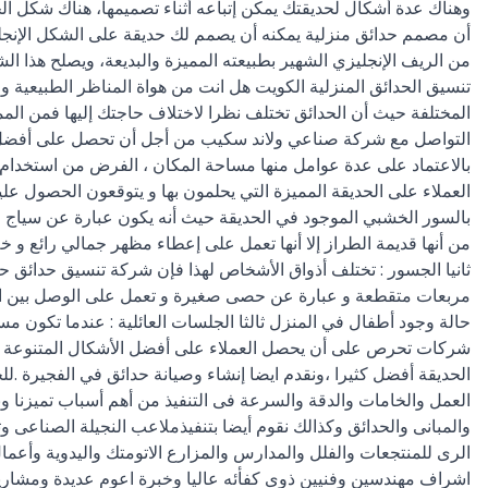
وهناك عدة أشكال لحديقتك يمكن إتباعه أثناء تصميمها، هناك شكل الحدائ
أن مصمم حدائق منزلية يمكنه أن يصمم لك حديقة على الشكل الإنجليز
من الريف الإنجليزي الشهير بطبيعته المميزة والبديعة، ويصلح هذا 
تنسيق الحدائق المنزلية الكويت هل انت من هواة المناظر الطبيعية
المختلفة حيث أن الحدائق تختلف نظرا لاختلاف حاجتك إليها فمن الم
التواصل مع شركة صناعي ولاند سكيب من أجل أن تحصل على أفضل عملية
بالاعتماد على عدة عوامل منها مساحة المكان ، الفرض من استخدام ا
العملاء على الحديقة المميزة التي يحلمون بها و يتوقعون الحصول علي
بالسور الخشبي الموجود في الحديقة حيث أنه يكون عبارة عن سياج م
من أنها قديمة الطراز إلا أنها تعمل على إعطاء مظهر جمالي رائع 
ثانيا الجسور : تختلف أذواق الأشخاص لهذا فإن شركة تنسيق حدائق ح
مربعات متقطعة و عبارة عن حصى صغيرة و تعمل على الوصل بين المن
حالة وجود أطفال في المنزل ثالثا الجلسات العائلية : عندما تكون 
شركات تحرص على أن يحصل العملاء على أفضل الأشكال المتنوعة من 
الحديقة أفضل كثيرا ،ونقدم ايضا إنشاء وصيانة حدائق في الفجيرة .
العمل والخامات والدقة والسرعة فى التنفيذ من أهم أسباب تميزنا ون
والمبانى والحدائق وكذالك نقوم أيضا بتنفيذملاعب النجيلة الصناعى وت
الرى للمنتجعات والفلل والمدارس والمزارع الاتومتك واليدوية وأعم
اشراف مهندسين وفنيين ذوى كفأئه عاليا وخبرة اعوم عديدة ومشاريع ق