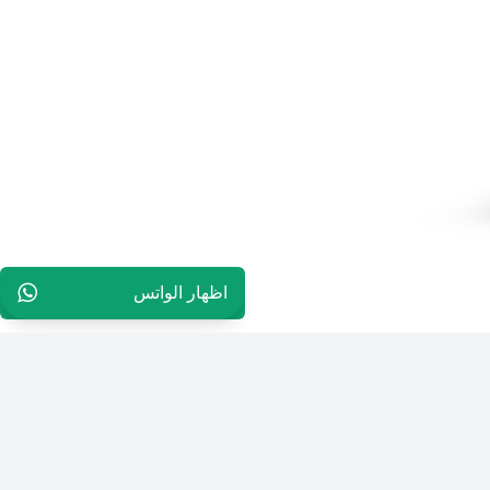
اظهار الواتس
96565594848