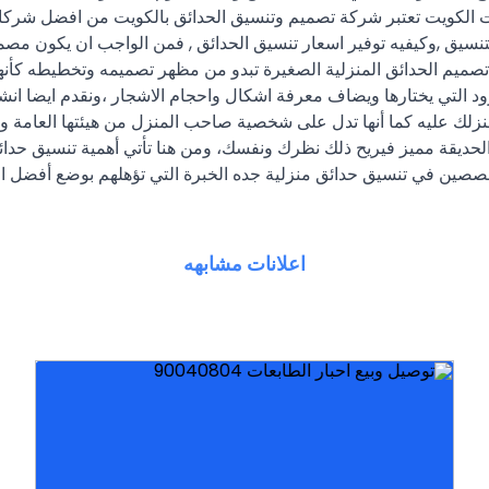
ت الكويت تعتبر شركة تصميم وتنسيق الحدائق بالكويت من افضل شركات 
تنسيق ,وكيفيه توفير اسعار تنسيق الحدائق , فمن الواجب ان يكون مصمم
صميم الحدائق المنزلية الصغيرة تبدو من مظهر تصميمه وتخطيطه كأنها ك
رود التي يختارها ويضاف معرفة اشكال واحجام الاشجار ،ونقدم ايضا ان
 لمنزلك عليه كما أنها تدل على شخصية صاحب المنزل من هيئتها العامة
الحديقة مميز فيريح ذلك نظرك ونفسك، ومن هنا تأتي أهمية تنسيق حدائق
متخصصين في تنسيق حدائق منزلية جده الخبرة التي تؤهلهم بوضع أفضل ا
اعلانات مشابهه
واحبار الليزر الاسود والمولن والانك جيت جميهع الماركات
تورريد وبيع وتوصيل جميع انواع الاحبار الطابعات والصيانه
افضل أنواع الثيل الصناعي التي تتميز ب
لن تكون بحاجة إلى قصه أو ريه مثل الطبيعي، نحن نوفر لك
عشب صناعي يشبه النجيل الاخضر الطبيعي إلى حد كبير لكنك
شركة تركيب ثيل صناعي الكويت الثيل الصناعي هو عبارة عن