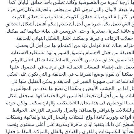
منحها درجة كبيرة من الخصوصية وكأنك تجلس بأحد حدائق اليابان. كما
ية بديعة الألوان والتي توحي لكل من يجلس بالحديقة وكان في جزء
 أكثر. إنشاء وصيانة حدائق الكويت إنشاء وصيانة حدائق الكويت
ق التي تعمل بكل خبرة من أجل أن تقدم إليكم أفضل أشكال الحدائق
عائلة كبيرة ، صغيرة أو حتى عروسين في بداية حياتهما كما يمكنك
لات الزفاف و غيرها و يمكنك اختيار الشكل النهائي للحديقة
زله ،هناك عدة عوامل لابد من الاهتمام بها من أجل ان يحصل
لحديقة من خلال الاهتمام بتنسيق السور و لهذا تستطيع الاستعانة
شركة تنسيق حدائق عديد من الأصص السلطانية الشكل فعلى الرغم
سيعمل على إضفاء اللمسات الجمالية التي ترغب في الحصول عليها
ث يمكننا أن نقوم بوضع الطرقات في الحديقة و التي تكون على شكل
 تساعد على سهولة السير في الحديقة و يمكن التقليل منها في
ار لها من الخشب الأبيض و يمكننا ان نضع بها عدد من المجالس و
اتات بها من أجل أن تحيط الجالسين في الحديقة فهذا سيجعل شكل
 لسنا الوحيدون فى هذا مجال اللاندسكيب والهارد سكيب ولكن جودة
والشلالات والنوافير والمدافئ والعزل والصرف الزراعى الحوائط
ة أنواعه وتوريد كافة أنواع الشتلات وأشجار الزينة والفاكهة وشبكات
 الأسطح كل ذالك بتنفيذ ايدى ماهرة ومدربة على أعلى مستوى وتحت
أئق للكمبوندات و للقرى والفنادق والفلل والمولات المقامة فعليا