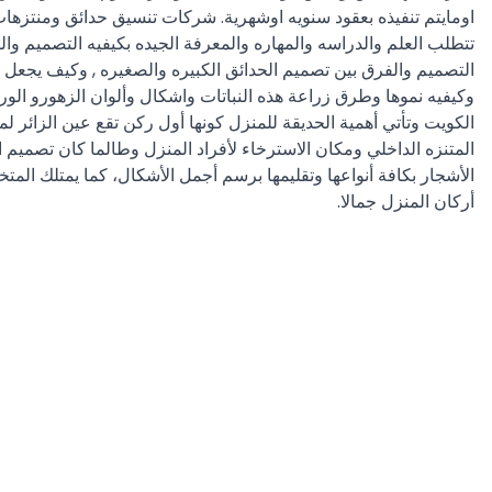
اومايتم تنفيذه بعقود سنويه اوشهرية. شركات تنسيق حدائق ومنتزها
تتطلب العلم والدراسه والمهاره والمعرفة الجيده بكيفيه التصميم وال
التصميم والفرق بين تصميم الحدائق الكبيره والصغيره , وكيف يجعل ت
وكيفيه نموها وطرق زراعة هذه النباتات واشكال وألوان الزهورو الو
الكويت وتأتي أهمية الحديقة للمنزل كونها أول ركن تقع عين الزائر
المتنزه الداخلي ومكان الاسترخاء لأفراد المنزل وطالما كان تصميم 
الأشجار بكافة أنواعها وتقليمها برسم أجمل الأشكال، كما يمتلك ال
أركان المنزل جمالا.