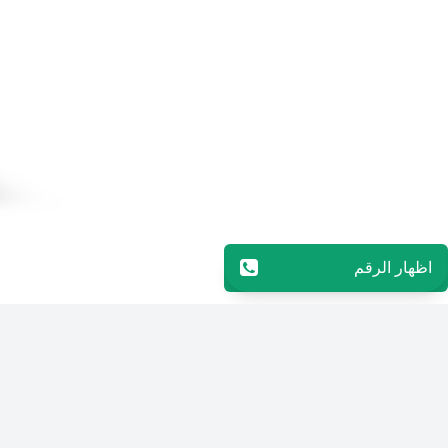
اظهار الرقم
96565594848