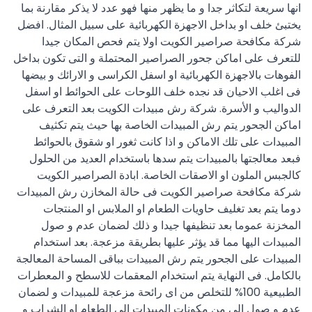
انها سريعة لتكاثر جدا و ما يظهر منها فهو عدد لا يذكر مقارنة بما
يختبئ خلف او بداخل الاجهزة الكهربائية على سبيل المثال. افضل
شركة مكافحة صراصير الكويت اولا يتم فحص المكان جيدا
للتعرف على اماكن جحور الصراصير المحتملة و التى تكون بداخل
الفوهات بالاجهزة الكهربائية او اسفل الكراسى و الارائك و بيضها
فى اغلب الاحيان قد نجده خلف اللوحات على الحوائط او اسفل
الدواليب و الأسرة. شركة رش مبيدات الكويت بعد التعرف على
اماكن الجحور يتم رش المبيدات الخاصة بها حيث يتم تكثيف
المبيدات على تلك الاماكن و اذا كانت ثغور او شقوق بالحوائط
فبعد معالجتها بالمبيدات يتم سدها باستخدام العديد من الحلول
كالجبس الملون او الاصقات الخاصة. ابادة الصراصير الكويت
شركة مكافحة صراصير الكويت فى حالة المخازن رش المبيدات
دوما يتم بعد تغليف حاويات الطعام او الملابس او المنتجات
المخزنة عموما بعد تنظيفها جيدا و ذلك لضمان عدم و صول
المبيدات اليها مما قد يؤثر عليها بطريقة مزعجة. بعد استخدام
المبيدات على الجحور يتم رش المبيدات بباقى المساحة المعالجة
بالكامل. فى النهاية يتم استخدام المعقمات للاسطح و المعطرات
الطبيعية 100% للتخلص من اى رائحة مزعجة للمبيدات و لضمان
عدم و صول الى من مكونات المبيدات الى الطعام او الشراب و