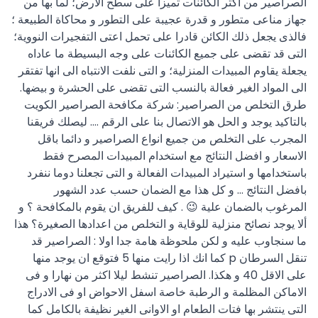
الصراصير من اكثر الكائنات تميزا على سطح الارض؛ لما بها من
جهاز مناعى متطور و قدرة عجيبة على التطور و محاكاة الطبيعة ؛
فالذى يجعل ذلك الكائن قادرا على تحمل اعتى التفجيرات النووية؛
التى قد تقضى على جميع الكائنات على وجه البسيطة ما عاداه
يجعلة يقاوم المبيدات المنزلية؛ و التى نلفت الانتباه الى انها تفتقر
الى المواد الغير فعالة بالنسب التى تقضى على الحشرة و بيضها.
طرق التخلص من الصراصير: شركة مكافحة الصراصير الكويت
بالتاكيد يوجد و الحل هو الاتصال بنا على الرقم …. ليصلك فريقنا
المجرب على التخلص من جميع انواع الصراصير و دائما باقل
الاسعار و افضل النتائج مع استخدام المبيدات المصرح فقط
باستخدامها و استيراد المبيدات الفعالة و التى تجعلنا دوما ننفرد
بافضل النتائج … و كل هذا مع الضمان حسب عدد الشهور
المرغوب بالضمان علية 😉 . كيف للفريق ان يقوم بالمكافحة ؟ و
ألا يوجد نصائح منزلية للوقاية و التخلص من اعدادها الصغيرة؟ هذا
ما سنجاوب عليه و لكن ملحوظة هامة جدا اولا : الصراصير قد
تنقل السرطان p كما انك اذا رايت منها 5 فتوقع ان يوجد منها
على الاقل 40 و هكذا. الصراصير تنشط ليلا اكثر من نهارا و فى
الاماكن المظلمة و الرطبة خاصة اسفل الاحواض او فى الادراج
التى ينتشر بها فتات الطعام او الاوانى الغير نظيفة بالكامل كما