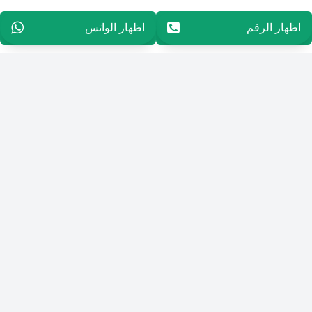
اظهار الرقم
96565594848
اظهار الواتس
96565594848