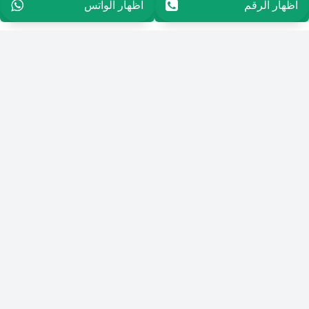
اظهار الرقم
96594966105
اظهار الواتس
96594966105