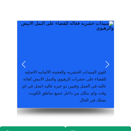
جميهع الماركات
والصيانه واحبار الليزر الاسود والمولن والانك جيت
تورريد وبيع وتوصيل جميع انواع الاحبار الطابعات
اقوي المبيدات الحشريه والعجينه الالمانيه الاصليه
للقضاء على حشرات الزهيوي والنمل الابيض كفائه
عاليه في العمل وفنيين ذو خبره عاليه اتصل في اي
وقت واي مكان من داخل جميع مناطق الكويت
نضلك في الحال
66448808
من داخل الكويت ارسال السيرة الذاتية علي واتساب
سكرتير لديه معرفة باعمال الطباعة باللغة الانجليزية
للتواصل واتساب مباشر wa.me/+96594939528
هل ﺃﻧﺖ ﺑﺤﺎﺟﺔ ﺇﻟﻰ ﺍﻟﺤﺠﺎﻣﺔ ؟ ﻫﻨﺎﻙ ﺃﻋﺮﺍﺽ ﺇﺫﺍ
ﺷﻌﺮﺕ ﺑﻬﺎ ﻓﺄﻧﺖ ﺑﺤﺎﺟﺔ ﺇﻟﻰ ﺍﻟﺤﺠﺎﻣﺔ، وهي: •ﺍﻟﺨﻤﻮﻝ
ﻭ ﺍﻟﻜﺴﻞ ﻭ ﺛﻘﻞ ﺍﻟﻨّﻮﻡ. •ﺍﻵﻡ ﻓﻲ الظهر. •آلام في
ﺍﻻﻛﺘﺎﻑ. •آلام في العنق. •