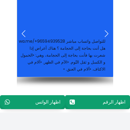
جميهع الماركات
والصيانه واحبار الليزر الاسود والمولن والانك جيت
تورريد وبيع وتوصيل جميع انواع الاحبار الطابعات
للتواصل واتساب مباشر wa.me/+96594939528
هل ﺃﻧﺖ ﺑﺤﺎﺟﺔ ﺇﻟﻰ ﺍﻟﺤﺠﺎﻣﺔ ؟ ﻫﻨﺎﻙ ﺃﻋﺮﺍﺽ ﺇﺫﺍ
ﺷﻌﺮﺕ ﺑﻬﺎ ﻓﺄﻧﺖ ﺑﺤﺎﺟﺔ ﺇﻟﻰ ﺍﻟﺤﺠﺎﻣﺔ، وهي: •ﺍﻟﺨﻤﻮﻝ
ﻭ ﺍﻟﻜﺴﻞ ﻭ ﺛﻘﻞ ﺍﻟﻨّﻮﻡ. •ﺍﻵﻡ ﻓﻲ الظهر. •آلام في
ﺍﻻﻛﺘﺎﻑ. •آلام في العنق. •
من داخل الكويت ارسال السيرة الذاتية علي واتساب 66448808
سكرتير لديه معرفة باعمال الطباعة باللغة الانجليزية
اظهار الرقم
96565594848
اظهار الواتس
96565594848