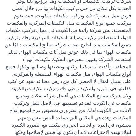
شركات تركيب التكييفات او المكيفات وهذا يرؤجع لاننا نوفر
الخدمة بكل مكان في فني تركيب مكيفات بها من خلال افضل
فريق عمل بـ شركة فك وتركيب مكيفات بالكويت. حيث نقوم
بتركيب جميع أنواع المكيفات مثل التكييفات المركزية والمكيفات
المنفصلة، نحن شركة رائدة في الكويت في مجال تركيب مكيفات
الهواء المنفصلة وتركيب وصيانة المكيفات المركزية وفك وتركيب
جميع المكيفات منذ الخليج. تبحث شركة تصليح المكيفات دائمًا عن
مكيفات الهواء بما في ذلك عوائق نقل أثاث مكيفات الهواء، لذلك
استعانت الشركة بفنيين محترفين لتفكيك مكيفات الهواء
المختلفة، وأكدت أنه يمكننا تركيبها وتنظيفها وصيانتها وفكها. جميع
أنواع مكيفات الهواء، مثل مكيفات الهواء المنفصلة والمركزية،
على سبيل المثال لا الحصر، كل من درس معنا قد شهد عن كثب
كفاءتها في التبريد والتكييف. فني فك وتركيب مكيفات بالكويت
ولأن شركة تصليح المكيفات هي أفضل شركة تفكيك وتجميع
مكيفات في الكويت فقد تم تصميمها في الأصل لنقل وتركيب
الاثاث في الكويت لذلك من الضروري تخصيص فرع لجميع أنواع
المكيفات وهذه هي المكائن ​​التي تساعد الناس عش ودعهم
يعيشون في البرد، والجانب الحراري يتكيف مع الصورة الكبيرة
للبلاد وهذه الاختراعات لابد أن يكون لها فنيين لإصلاحها وفكها