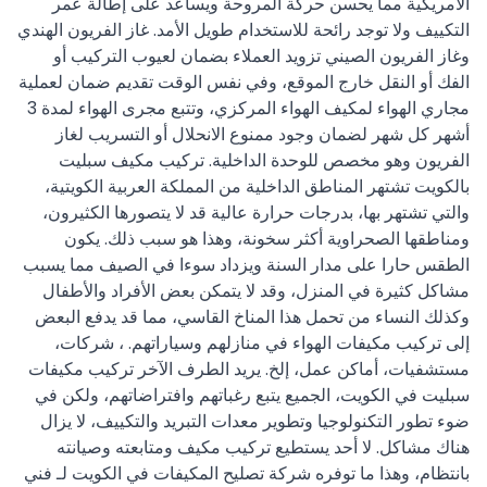
الأمريكية مما يحسن حركة المروحة ويساعد على إطالة عمر
التكييف ولا توجد رائحة للاستخدام طويل الأمد. غاز الفريون الهندي
وغاز الفريون الصيني تزويد العملاء بضمان لعيوب التركيب أو
الفك أو النقل خارج الموقع، وفي نفس الوقت تقديم ضمان لعملية
مجاري الهواء لمكيف الهواء المركزي، وتتبع مجرى الهواء لمدة 3
أشهر كل شهر لضمان وجود ممنوع الانحلال أو التسريب لغاز
الفريون وهو مخصص للوحدة الداخلية. تركيب مكيف سبليت
بالكويت تشتهر المناطق الداخلية من المملكة العربية الكويتية،
والتي تشتهر بها، بدرجات حرارة عالية قد لا يتصورها الكثيرون،
ومناطقها الصحراوية أكثر سخونة، وهذا هو سبب ذلك. يكون
الطقس حارا على مدار السنة ويزداد سوءا في الصيف مما يسبب
مشاكل كثيرة في المنزل، وقد لا يتمكن بعض الأفراد والأطفال
وكذلك النساء من تحمل هذا المناخ القاسي، مما قد يدفع البعض
إلى تركيب مكيفات الهواء في منازلهم وسياراتهم. ، شركات،
مستشفيات، أماكن عمل، إلخ. يريد الطرف الآخر تركيب مكيفات
سبليت في الكويت، الجميع يتبع رغباتهم وافتراضاتهم، ولكن في
ضوء تطور التكنولوجيا وتطوير معدات التبريد والتكييف، لا يزال
هناك مشاكل. لا أحد يستطيع تركيب مكيف ومتابعته وصيانته
بانتظام، وهذا ما توفره شركة تصليح المكيفات في الكويت لـ فني