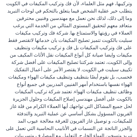
وتركيبها، فهم مثل العلماء، لأن فك وتركيب المكيفات في الكويت
يتطلب خير عقلية الشخص فيما يتعلق بالتحكم في لوحات التبريد
وما إلى ذلك، لذلك نحن نعمل مع مهندسين وفنيين محترفين
متعاقد معهم لتحقيق المستوى المثالي من الخدمة التي يرغب
العملاء في رؤيتها والاستمتاع بها. شركة فك وتركيب مكيفات
سبليت بالكويت تتميز تصليح المكيفات بان خدماتها لاتقتصر فقط
على فك وتركيب المكيفات بل فك و تركيب مكيفات وتنظيف
مكيفات وايضا صيانة كل أنواع المكيفات نقل الأثاث المكيف من
وإلى الكويت، تعتمد شركتنا تصليح المكيفات على أفضل شركة
تكييف سبليت في الكويت. لا يقتصر الأمر على أعمال التفكيك
فحسب، بل نقوم أيضًا بتنظيف وتنظيف مكيفات الهواء ومكيفات
الهواء نفسها باستخدام أمهر الفنيين المدربين في جميع أنواع
وظائف تنظيف مكيفات الهواء. تعتمد شركة تركيب المكيفات
بالكويت على أفضل مهندسي إصلاح المكيفات وحلول الجزيرة
لحل جميع المشاكل التي تواجهك أيها العملاء الكرام من قلة غاز
الفريون المسؤول بشكل أساسي عن عملية التبريد والتدفئة
للمكيفات، و توصيل غاز الفريون للغرفة معالجة عيوب المد
والجزر الناتجة عن النسمات في الأنابيب النحاسية التي تعمل على
تبريد وتسخين الهواء الخارج. التعامل مع المصارف وتسريبات