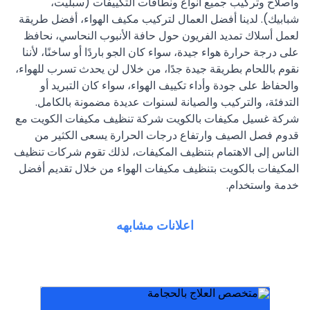
واصلاح وتركيب جميع انواع ونطاقات التكييفات (سبليت،
شبابيك). لدينا أفضل العمال لتركيب مكيف الهواء، أفضل طريقة
لعمل أسلاك تمديد الفريون حول حافة الأنبوب النحاسي، نحافظ
على درجة حرارة هواء جيدة، سواء كان الجو باردًا أو ساخنًا، لأننا
نقوم باللحام بطريقة جيدة جدًا، من خلال لن يحدث تسرب للهواء،
والحفاظ على جودة وأداء تكييف الهواء، سواء كان التبريد أو
التدفئة، والتركيب والصيانة لسنوات عديدة مضمونة بالكامل.
شركة غسيل مكيفات بالكويت شركة تنظيف مكيفات الكويت مع
قدوم فصل الصيف وارتفاع درجات الحرارة يسعى الكثير من
الناس إلى الاهتمام بتنظيف المكيفات، لذلك تقوم شركات تنظيف
المكيفات بالكويت بتنظيف مكيفات الهواء من خلال تقديم أفضل
خدمة واستخدام.
اعلانات مشابهه
نضلك في الحال
وقت واي مكان من داخل جميع مناطق الكويت
عاليه في العمل وفنيين ذو خبره عاليه اتصل في اي
للقضاء على حشرات الزهيوي والنمل الابيض كفائه
اقوي المبيدات الحشريه والعجينه الالمانيه الاصليه