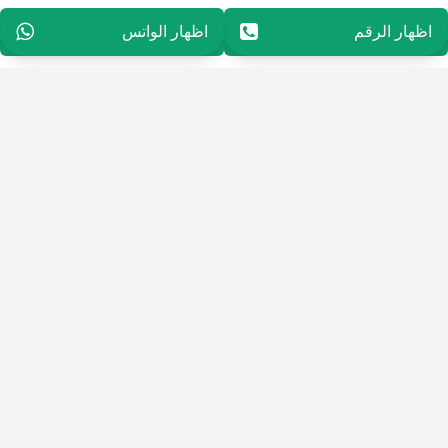
اظهار الرقم
96565594848
اظهار الواتس
96565594848