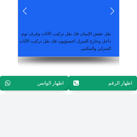
نقل عفش تركيب اثاث ايكيا بالكرتون 90025436
نقل عفش الإيمان فك نقل تركيب الأثاث وغرف نوم
دأخل وخارج المنزل اخصيؤيون فك نقل تركيب الأثاث
المنزلي والمكتبي
أرخص الاسعار لدينا خبرة طويلة فى فك وتركيب وتغليف الاثاث – اتصل الان
خدمات النقل داخل الكويت بطريقة سهلة وأمانة
شركة نقل عفش الكويت الشركة بتوفير جميع
ارخص شركة نقل عفش نقل عفش الكويت افضل
اظهار الرقم
96565594848
اظهار الواتس
96565594848