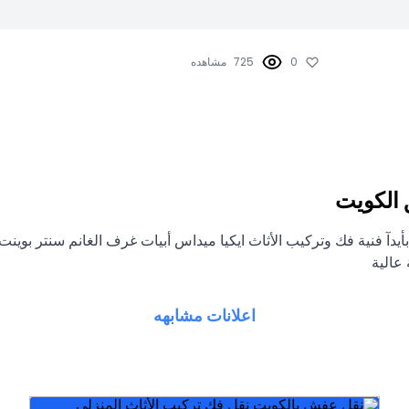
0
725
مشاهده
 الكويت
يدآ فنية فك وتركيب الأثاث ايكيا ميداس أبيات غرف الغانم سنتر بوين
عالية
اعلانات مشابهه
شركات النق
وافضل خدمات نقل عفش في الكويت 24 ساعة، افضل
عماله ماهرة جميع محافظات الكويت بسعر رخيص. اسرع