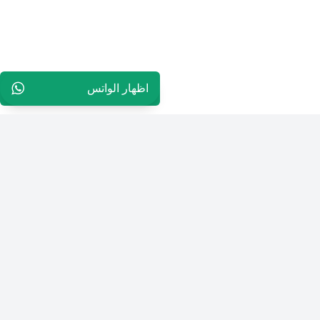
اظهار الواتس
96569952199