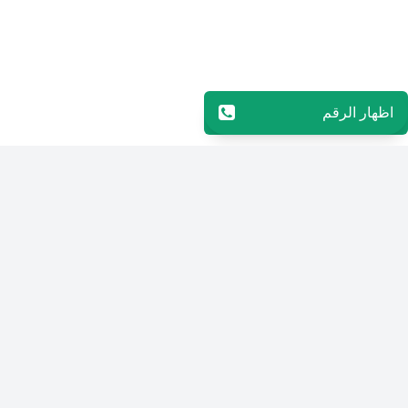
اظهار الرقم
96569952199