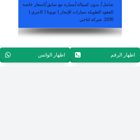
شامل/ بدون كمبياله/سياره مع سايق/اسعار خاصه
للعقود الطويله سيارات للإيجار | تويوتا | كامري |
2016. شركة لتاجي
تاجير اسبوعي, تاجير شهري لدينا عروض مذهلة في جميع أنحاء العالم
توصيل مجانا. تامين شامل. الخدمات: تاجير يومي,
لدينا افضل العروض. اضغط هنا للتفصيل. خدمة
متوفر جميع انواع السيارات. متوفر جميع الموديلات.
اظهار الرقم
96565594848
اظهار الواتس
96565594848