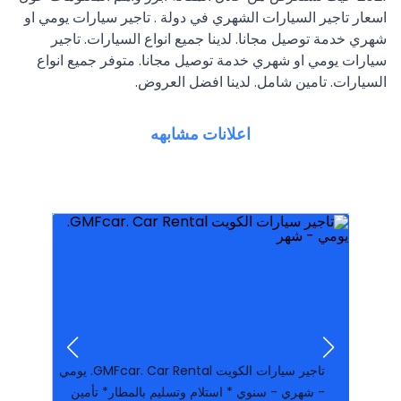
اسعار تاجير السيارات الشهري في دولة . تاجير سيارات يومي او
شهري خدمة توصيل مجانا. لدينا جميع انواع السيارات. تاجير
سيارات يومي او شهري خدمة توصيل مجانا. متوفر جميع انواع
السيارات. تامين شامل. لدينا افضل العروض.
اعلانات مشابهه
طويلة المدى, عقود تأجير لفت
مميزة. خدمة تأمين شامل. الخدمات: عقود تأجير
مناطق الكويت. أرخص تأجير الكويت. خدمات تأجير
مكتب تاجير بالكويت. توفر أسطول سيارات. جميع
و أفضل مكتب تاجير سيارات فى الكويت أفضل
في الكوي
2019 للايجار بافضل أرخص أسعار استئجار السيارات
فل اوبشن للايجار بدون كمبياله · تاجير تويوتا كامري
للايجار كامري 2017 باقل الاسعار · هيونداي توسان
تاجير تويوتا كورولا بافضل الاسعار عرض خاص ·
تاجير سيارات الكويت GMFcar. Car Rental. يومي
- شهري - سنوي * استلام وتسليم بالمطار* تأمين