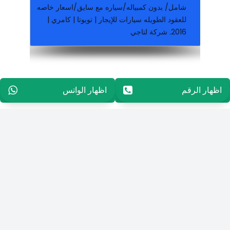
شامل/ بدون كمبياله/سياره مع سايق/اسعار خاصه
للعقود الطويله سيارات للإيجار | تويوتا | كامري |
2016. شركة لتاجي
تاجير اسبوعي, تاجير شهري لدينا عروض مذهلة في جميع أنحاء العالم
توصيل مجانا. تامين شامل. الخدمات: تاجير يومي,
لدينا افضل العروض. اضغط هنا للتفصيل. خدمة
متوفر جميع انواع السيارات. متوفر جميع الموديلات.
اظهار الرقم
96565594848
اظهار الواتس
96565594848