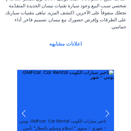
شخصي سبب البيع وجود سيارة تقنيات نيسان الجديدة المتقدّمة
تجعلك متفوقاً على الآخرين. اكتشف المزيد. تباهى بتقنيات سيارتك
على الطرقات وإفرض حضورك مع نيسان. تصميم فاخر. أداء
حماسي.
اعلانات مشابهه
طويلة المدى, عقود تأجير لفت
مميزة. خدمة تأمين شامل. الخدمات: عقود تأجير
مناطق الكويت. أرخص تأجير الكويت. خدمات تأجير
مكتب تاجير بالكويت. توفر أسطول سيارات. جميع
و أفضل مكتب تاجير سيارات فى الكويت أفضل
في الكوي
2019 للايجار بافضل أرخص أسعار استئجار السيارات
فل اوبشن للايجار بدون كمبياله · تاجير تويوتا كامري
للايجار كامري 2017 باقل الاسعار · هيونداي توسان
تاجير تويوتا كورولا بافضل الاسعار عرض خاص ·
تاجير سيارات الكويت GMFcar. Car Rental. يومي
- شهري - سنوي * استلام وتسليم بالمطار* تأمين