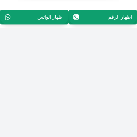
اظهار الرقم
9650096555610156
اظهار الواتس
9650096555610156