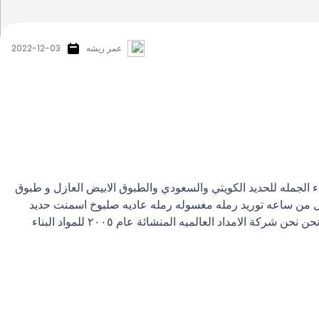
عمر ريشه
2022-12-03
ناء الجمله للحديد الكويتي والسعودي والطبوق الابيض العازل و طبوق
 اقل من ساعه توريد رمله مغسوله رمله عاديه صلبوخ اسمنت حديد
كاشي طابوق اتصل الان وسنكون في خدمتك #مواد_البناء لدينا جميع مواد البنا بارخص الاسعار نتميز بسرعة التوصيل ودقة العمل #من_نحن نحن شركة الامداد العالميه المنشائة عام ٢٠٠٥ للمواد البناء