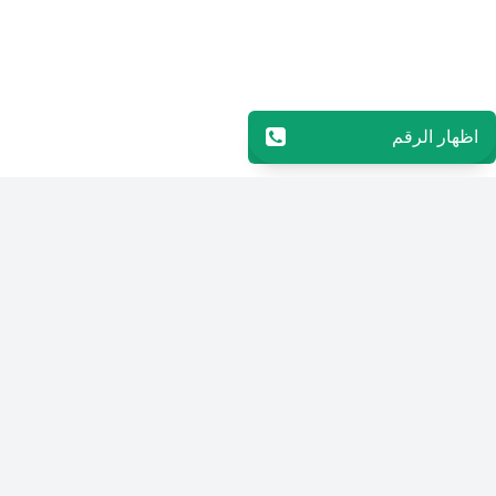
اظهار الرقم
96551027703