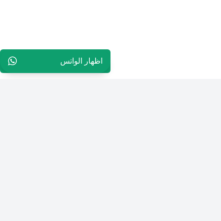
اظهار الواتس
96551027703