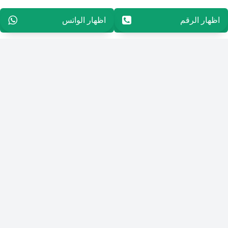
اظهار الرقم
96597270086
اظهار الواتس
96597270086