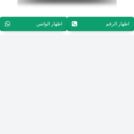
اظهار الرقم
96565739107
اظهار الواتس
96565739107