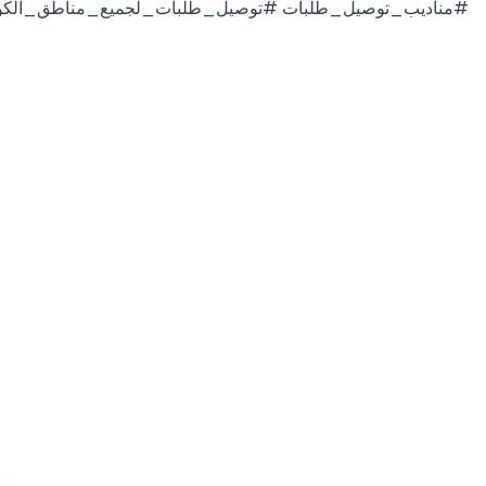
#مناديب_توصيل_طلبات #توصيل_طلبات_لجميع_مناطق_الكوي