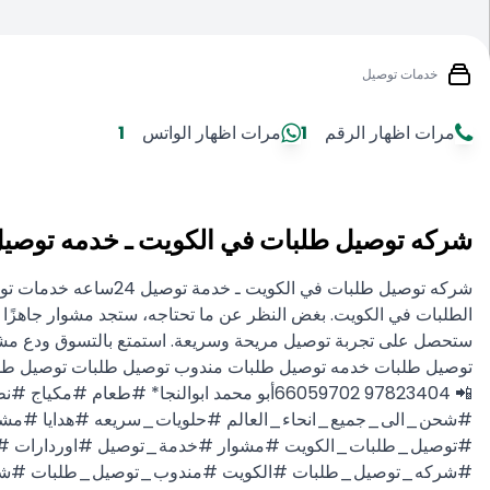
خدمات توصيل
مرات اظهار الرقم
1
مرات اظهار الواتس
1
شركه توصيل طلبات في الكويت ـ خدمه توصيل 24ساعه ـ823404
الطلبات في الكويت. بغض النظر عن ما تحتاجه، ستجد مشوار جاهزًا لت
ستحصل على تجربة توصيل مريحة وسريعة. استمتع بالتسوق ودع مشوار
توصيل طلبات خدمه توصيل طلبات مندوب توصيل طلبات توصيل طلب
#شحن_الى_جميع_انحاء_العالم #حلويات_سريعه #هدايا #مش
#توصيل_طلبات_الكويت #مشوار #خدمة_توصيل #اوردارات 
#شركه_توصيل_طلبات #الكويت #مندوب_توصيل_طلبات #شر