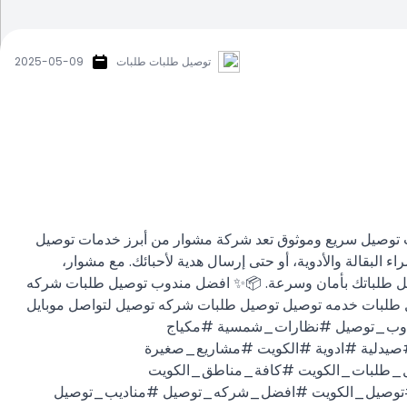
توصيل طلبات طلبات
2025-05-09
توصيل بأسعارمعقوله للجمع ـ 97823404ـ"مشوار: شركه توصيل طلبات توصيل سريع وموثوق تعد شركة مشوار من أبرز خدمات توصيل
 البقالة والأدوية، أو حتى إرسال هدية لأحبائك. مع مشوار،
توصيل طلباتك بأمان وسرعة. 📦✨ افضل مندوب توصيل طلبات شركه
طلبات خدمه توصيل توصيل طلبات شركه توصيل لتواصل موبايل
97823404 #توصيل #طلبات #شركةتوصيل #مندوب_توصيل #نظارات_شمسية #مكياج
دلية #ادوية #الكويت #مشاريع_صغيرة
_طلبات_الكويت #كافة_مناطق_الكويت
توصيل_الكويت #افضل_شركه_توصيل #مناديب_توصيل