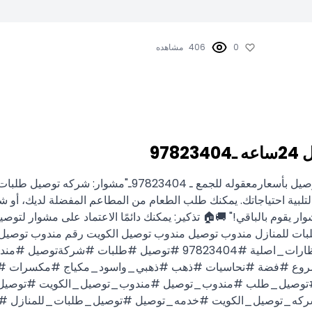
0
406
مشاهده
97
شركه توصيل طلبات في الكويت ـ خدمة توصيل 24ساعه خدمات 
لبية احتياجاتك. يمكنك طلب الطعام من المطاعم المفضلة لديك، أو شراء
 يقوم بالباقي!" 🚚🏠 تذكير: يمكنك دائمًا الاعتماد على مشوار ل
ات للمنازل مندوب توصيل مندوب توصيل الكويت رقم مندوب توصيل 
📲 97823404 66059702أبو محمد ابوالنجا* #طعام #مكياج #نظارات_اصلية #
روع #فضة #نحاسيات #ذهب #ذهبي_واسود_مكياج #مكسرات #صي
#توصيل_طلب #مندوب_توصيل #مندوب_توصيل_الكويت #توصيل
كه_توصيل_الكويت #خدمه_توصيل #توصيل_طلبات_للمنازل #