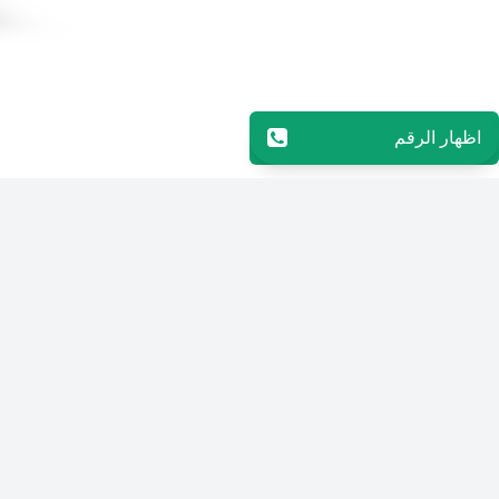
اظهار الرقم
96597823404