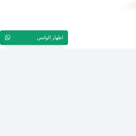
اظهار الواتس
96597823404