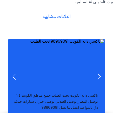
ت #حولى #السالميه
اعلانات مشابهه
55838000 نحن متواجدون في منطقة صباح السالم
تاكسي ال بي سياجرة تحت الطلب اتصل على الرقم
تاكسي دانه الكويت تحت الطلب جميع مناطق الكويت ٢٤
توصيل المطار توصيل العبدلي توصيل خيران سيارات حديثه
دق بالمواعيد اتصل بنا نصل 98969091
طلبات المطاعم
لجميع مناطق الكويت باسعار مناسبة و يوجد خدمة توصيل
تاكسي taxi 55838000 توصيل من منطقة صباح السالم