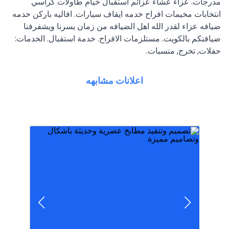
مدرجات. عزاء عشاء عزائم استقبال خيام طاولات كراسي
انتخابات مخيمات افراح خدمه ايقاف سيارات. افاليه باركن خدمه
ضيافه عزاء لقدر الله اهل الضيافه من زمان يسرنا ويشفرفنا
ضيافتكم بالكويت. مستلزمات الافراح. خدمة استقبال. الخدمات:
حفلات, تخرج, منسبات.
اعلانات مشابهه
installation of extensions / quiltin
cutting / hair drying / hairstyles /
فاطمة 65804905 ladies beauty salon hair
تسريحات / تركيب اكستنشن / حف / شيرة أ /
صالون تجميل للسيدات قص شعر / استشوار ويفي /
اعراس كراسي وطاولات بنشات
تاجير مكيفات حق الحفلات والمناسبات قاعات