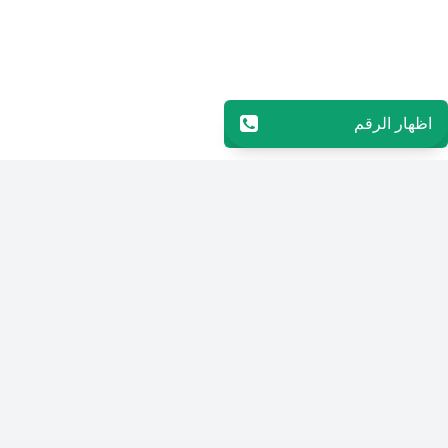
اظهار الرقم
96565594848