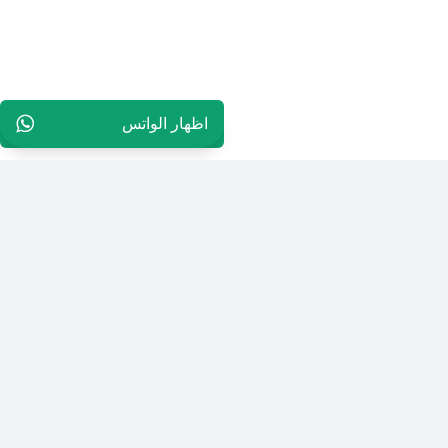
اظهار الواتس
96565594848